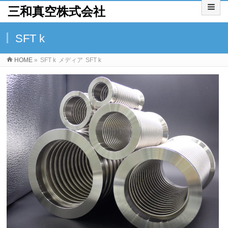
三和真空株式会社
SFT k
HOME
»
SFT k
メディア
SFT k