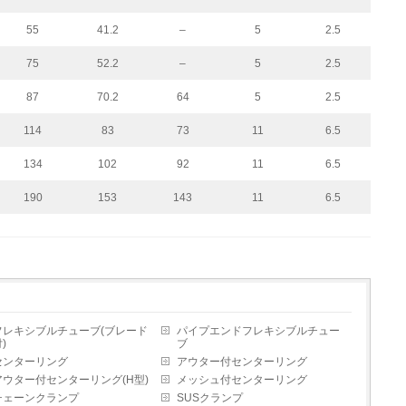
55
41.2
–
5
2.5
75
52.2
–
5
2.5
87
70.2
64
5
2.5
114
83
73
11
6.5
134
102
92
11
6.5
190
153
143
11
6.5
フレキシブルチューブ(ブレード
パイプエンドフレキシブルチュー
)
ブ
センターリング
アウター付センターリング
アウター付センターリング(H型)
メッシュ付センターリング
チェーンクランプ
SUSクランプ