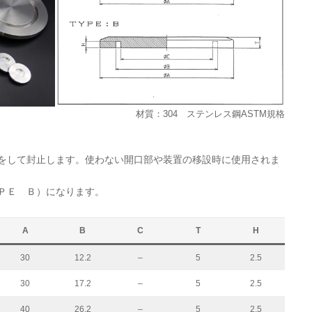
材質：304 ステンレス鋼ASTM規格
をして封止します。使わない開口部や装置の移設時に使用されま
ＰＥ Ｂ）になります。
A
B
C
T
H
30
12.2
–
5
2.5
30
17.2
–
5
2.5
40
26.2
–
5
2.5