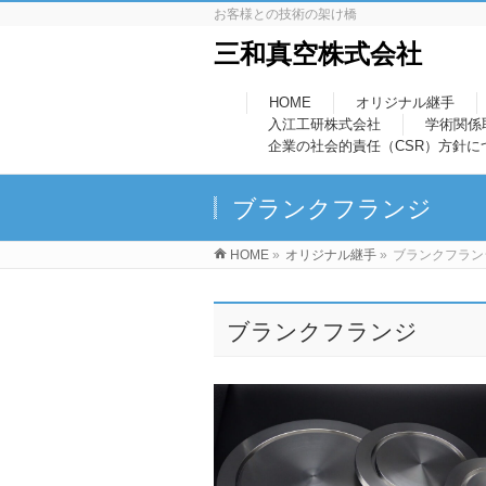
お客様との技術の架け橋
三和真空株式会社
HOME
オリジナル継手
入江工研株式会社
学術関係
企業の社会的責任（CSR）方針に
ブランクフランジ
HOME
»
オリジナル継手
»
ブランクフラン
ブランクフランジ