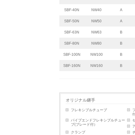
SBF-40N
NW40
A
SBF-50N
NW50
A
SBF-63N
NW63
B
SBF-80N
NW80
B
SBF-100N
NW100
B
SBF-160N
NW160
B
オリジナル継手
フレキシブルチューブ
付
パイプエンドフレキシブルチュー
ブ(ブレード付）
クランプ