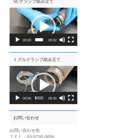
SCクランプ組み立て
動
画
プ
レ
ー
00:00
00:02
ヤ
ー
トグルクランプ組み立て
動
画
プ
レ
ー
00:00
00:30
ヤ
ー
お問い合わせ
お問い合わせ先
ＴＥＬ：03-5735-5656