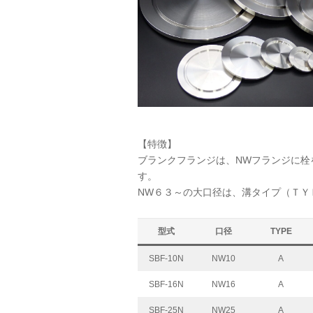
【特徴】
ブランクフランジは、NWフランジに栓
す。
NW６３～の大口径は、溝タイプ（ＴＹ
型式
口径
TYPE
SBF-10N
NW10
A
SBF-16N
NW16
A
SBF-25N
NW25
A