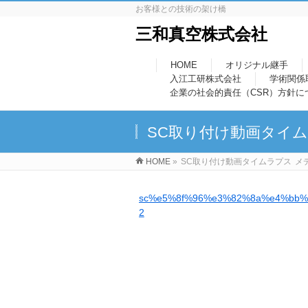
お客様との技術の架け橋
三和真空株式会社
HOME
オリジナル継手
入江工研株式会社
学術関係
企業の社会的責任（CSR）方針に
SC取り付け動画タイ
HOME
»
SC取り付け動画タイムラプス
メ
sc%e5%8f%96%e3%82%8a%e4%bb
2