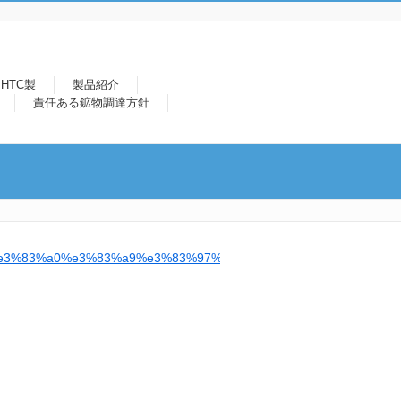
HTC製
製品紹介
責任ある鉱物調達方針
e3%83%a0%e3%83%a9%e3%83%97%e3%82%b9-