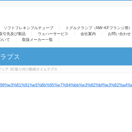
ソフトフレキシブルチューブ
トグルクランプ（NWｰKFフランジ用）
取引先及び製品
ウェハーサービス
会社案内
お問い合わせ
ついて
取扱メーカー一覧
ムラプス
ディア
SC取り付け動画タイムラプス
%98%e3%81%91%e5%8b%95%e7%94%bb%e3%82%bf%e3%82%a4%