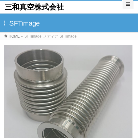
三和真空株式会社
SFTimage
HOME
»
SFTimage
メディア
SFTimage