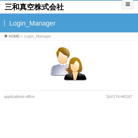
三和真空株式会社
Login_Manager
HOME
»
Login_Manager
applications-office
SzV174-HE187