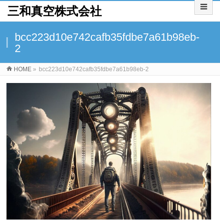
三和真空株式会社
bcc223d10e742cafb35fdbe7a61b98eb-
2
HOME
»
bcc223d10e742cafb35fdbe7a61b98eb-2