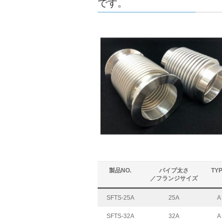
です。
製品NO.
パイプ太さ
TY
／フランジサイズ
SFTS-25A
25A
A
SFTS-32A
32A
A