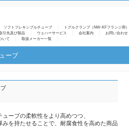
ソフトフレキシブルチューブ
トグルクランプ（NWｰKFフランジ用）
取引先及び製品
ウェハーサービス
会社案内
お問い合わせ
ついて
取扱メーカー一覧
ューブ
ーブ
チューブの柔軟性をより高めつつ、
厚みを持たせることで、耐腐食性を高めた商品