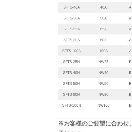
SFTS-40A
40A
A
SFTS-50A
50A
A
SFTS-65A
65A
A
SFTS-80A
80A
A
SFTS-100A
100A
A
SFTS-25N
NW25
B
SFTS-40N
NW40
B
SFTS-50N
NW50
B
SFTS-80N
NW80
B
SFTS-100N
NW100
B
※お客様のご要望に合わせ