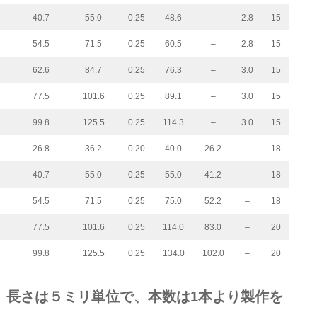
40.7
55.0
0.25
48.6
–
2.8
15
54.5
71.5
0.25
60.5
–
2.8
15
62.6
84.7
0.25
76.3
–
3.0
15
77.5
101.6
0.25
89.1
–
3.0
15
99.8
125.5
0.25
114.3
–
3.0
15
26.8
36.2
0.20
40.0
26.2
–
18
40.7
55.0
0.25
55.0
41.2
–
18
54.5
71.5
0.25
75.0
52.2
–
18
77.5
101.6
0.25
114.0
83.0
–
20
99.8
125.5
0.25
134.0
102.0
–
20
、長さは５ミリ単位で、本数は1本より製作を