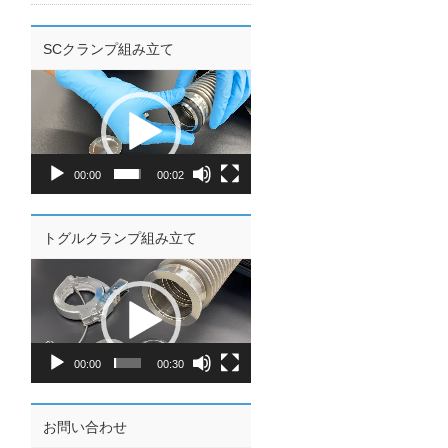
SCクランプ組み立て
動
画
プ
レ
ー
00:00
00:02
ヤ
ー
トグルクランプ組み立て
動
画
プ
レ
ー
00:00
00:30
ヤ
ー
お問い合わせ